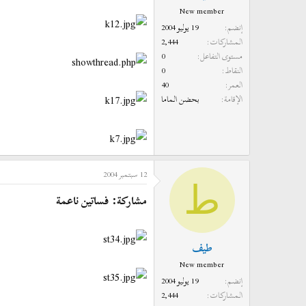
New member
إنضم
19 يوليو 2004
المشاركات
2,444
مستوى التفاعل
0
النقاط
0
العمر
40
الإقامة
بحضن الماما
12 سبتمبر 2004
ط
مشاركة: فساتين ناعمة
طيف
New member
إنضم
19 يوليو 2004
المشاركات
2,444