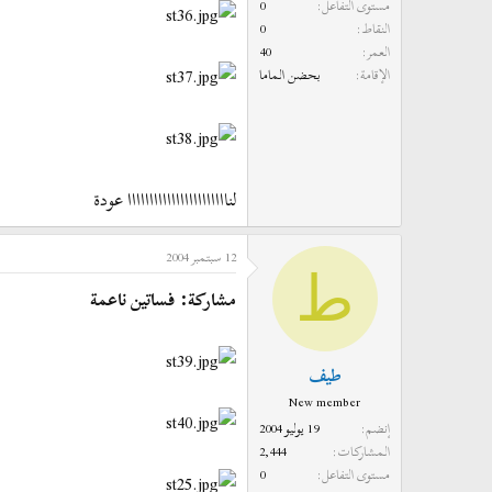
مستوى التفاعل
0
النقاط
0
العمر
40
الإقامة
بحضن الماما
لنااااااااااااااااااااااا عودة
12 سبتمبر 2004
ط
مشاركة: فساتين ناعمة
طيف
New member
إنضم
19 يوليو 2004
المشاركات
2,444
مستوى التفاعل
0